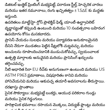
డిజిటల్ ఇంక్జెట్ ప్రింటింగ్ మభ్యపెట్టే, పరారుణ స్టీల్త్, హెచ్చరిక చారలు
మరియు ఇతర నమూనాలు, రంగు ఖచ్చితత్వం ± 1.5ΔE కు మద్దతు
ఇస్తుంది.
ఉపరితలం మాట్టే/హై-గ్లోస్ ప్రొటెక్టివ్ ఫిల్మ్, యాంటీ-ఉల్ట్రావిలెట్
వృద్ధాప్యంతో కప్పబడి ఉంటుంది మరియు 10 సంవత్సరాల బహిరంగ
ఉపయోగం కోసం మసకబారదు.
ప్రాసెస్ చేయడం సులభం మరియు పర్యావరణ అనుకూలమైనది
దీనిని నేరుగా ముడతలు పెట్టిన షీట్లలోకి చుట్టవచ్చు మరియు
అంచులను రూపొందించడానికి ముడుచుకోవచ్చు, స్వయంచాలక
ఉత్పత్తి మార్గాలకు అనువైనది మరియు ప్రాసెసింగ్ ఖర్చులను
తగ్గించవచ్చు.
నీటి ఆధారిత సిరా EU రీచ్‌కు అనుగుణంగా ఉంటుంది మరియు US
ASTM F963 ప్రమాణాలు, విషపూరితం కానివి మరియు
హానిచేయనివి మరియు ఆకుపచ్చ తయారీ అవసరాలను తీరుస్తాయి.
దరఖాస్తు ప్రాంతాలు
సైనిక సౌకర్యాలు: మభ్యపెట్టే బంకర్లు, ఆయుధ పరికరాల గుండ్లు
మరియు సైనిక గిడ్డంగులు.
పారిశ్రామిక భవనాలు: రసాయన మొక్కలు, విద్యుత్ ప్లాంట్లు మరియు