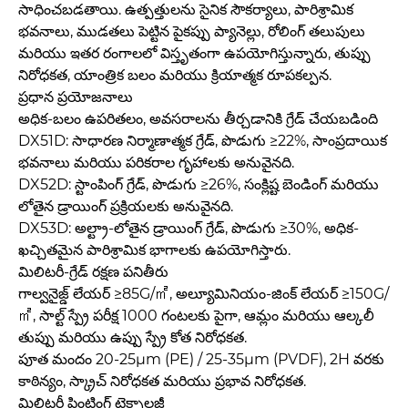
సాధించబడతాయి. ఉత్పత్తులను సైనిక సౌకర్యాలు, పారిశ్రామిక
భవనాలు, ముడతలు పెట్టిన పైకప్పు ప్యానెల్లు, రోలింగ్ తలుపులు
మరియు ఇతర రంగాలలో విస్తృతంగా ఉపయోగిస్తున్నారు, తుప్పు
నిరోధకత, యాంత్రిక బలం మరియు క్రియాత్మక రూపకల్పన.
ప్రధాన ప్రయోజనాలు
అధిక-బలం ఉపరితలం, అవసరాలను తీర్చడానికి గ్రేడ్ చేయబడింది
DX51D: సాధారణ నిర్మాణాత్మక గ్రేడ్, పొడుగు ≥22%, సాంప్రదాయిక
భవనాలు మరియు పరికరాల గృహాలకు అనువైనది.
DX52D: స్టాంపింగ్ గ్రేడ్, పొడుగు ≥26%, సంక్లిష్ట బెండింగ్ మరియు
లోతైన డ్రాయింగ్ ప్రక్రియలకు అనువైనది.
DX53D: అల్ట్రా-లోతైన డ్రాయింగ్ గ్రేడ్, పొడుగు ≥30%, అధిక-
ఖచ్చితమైన పారిశ్రామిక భాగాలకు ఉపయోగిస్తారు.
మిలిటరీ-గ్రేడ్ రక్షణ పనితీరు
గాల్వనైజ్డ్ లేయర్ ≥85G/㎡, అల్యూమినియం-జింక్ లేయర్ ≥150G/
㎡, సాల్ట్ స్ప్రే పరీక్ష 1000 గంటలకు పైగా, ఆమ్లం మరియు ఆల్కలీ
తుప్పు మరియు ఉప్పు స్ప్రే కోత నిరోధకత.
పూత మందం 20-25μm (PE) / 25-35μm (PVDF), 2H వరకు
కాఠిన్యం, స్క్రాచ్ నిరోధకత మరియు ప్రభావ నిరోధకత.
మిలిటరీ ప్రింటింగ్ టెక్నాలజీ