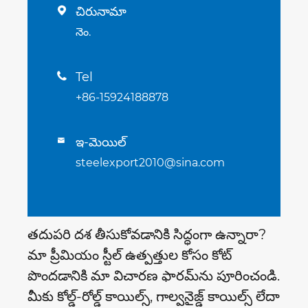
చిరునామా

నెం.
Tel

+86-15924188878
ఇ-మెయిల్

steelexport2010@sina.com
తదుపరి దశ తీసుకోవడానికి సిద్ధంగా ఉన్నారా?
మా ప్రీమియం స్టీల్ ఉత్పత్తుల కోసం కోట్
పొందడానికి మా విచారణ ఫారమ్‌ను పూరించండి.
మీకు కోల్డ్-రోల్డ్ కాయిల్స్, గాల్వనైజ్డ్ కాయిల్స్ లేదా