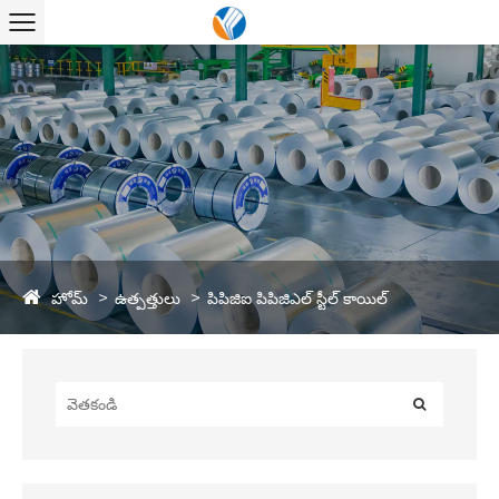
హోమ్
ఉత్పత్తులు
పిపిజిఐ పిపిజిఎల్ స్టీల్ కాయిల్