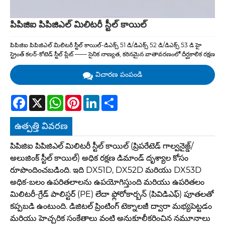
పిపిజిఐ పిపిజిఎల్ మిలిటరీ స్టీల్ కాయిల్
పిపిజిఐ పిపిజిఎల్ మిలిటరీ స్టీల్ కాయిల్-డిఎక్స్ 51 డి/డిఎక్స్ 52 డి/డిఎక్స్ 53 డి హై
స్ట్రెంత్ కలర్-కోటెడ్ స్టీల్ ప్లేట్ —— సైనిక నాణ్యత, కఠినమైన వాతావరణంలో దీర్ఘకాలిక రక్షణ
విచారణ పంపండి
Facebook
X
WhatsApp
Pinterest
LinkedIn
Share
ఉత్పత్తి వివరణ
పిపిజిఐ పిపిజిఎల్ మిలిటరీ స్టీల్ కాయిల్ (ప్రిపరేటెడ్ గాల్వనైజ్డ్/
అలుజింక్ స్టీల్ కాయిల్) అధిక రక్షణ డిమాండ్ దృశ్యాల కోసం
రూపొందించబడింది. ఇది DX51D, DX52D మరియు DX53D
అధిక-బలం ఉపరితలాలను ఉపయోగిస్తుంది మరియు ఉపరితలం
మిలిటరీ-గ్రేడ్ పాలిస్టర్ (PE) లేదా ఫ్లోరోకార్బన్ (పివిడిఎఫ్) పూతలతో
కప్పబడి ఉంటుంది. డిజిటల్ ప్రింటింగ్ టెక్నాలజీ ద్వారా మభ్యపెట్టడం
మరియు హెచ్చరిక సంకేతాలు వంటి అనుకూలీకరించిన నమూనాలు