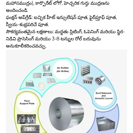
మహాసముద్రం), కార్పొరేట్ లోగో, హెచ్చరిక గుర్తు ముద్రణను
అందించండి.
ఫంక్షన్ అప్‌గ్రేడ్: ఐచ్ఛిక హీట్ ఇన్సులేషన్ పూత, ఫైర్‌ప్రూఫ్ పూత,
స్వీయ-శుభ్రపరిచే పూత.
సౌకర్యవంతమైన లక్షణాలు: మద్దతు స్లిటింగ్, ఓపెనింగ్ మరియు స్థిర-
నిడివి ప్రాసెసింగ్ మరియు 3-8 టన్నుల రోల్ బరువును
అనుకూలీకరించవచ్చు.