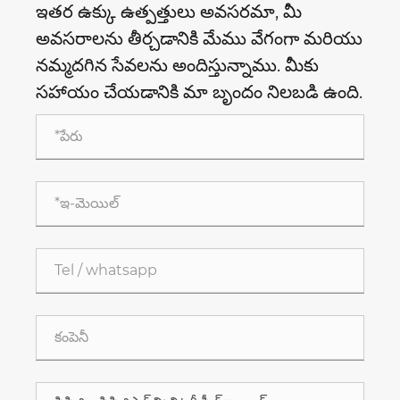
ఇతర ఉక్కు ఉత్పత్తులు అవసరమా, మీ
అవసరాలను తీర్చడానికి మేము వేగంగా మరియు
నమ్మదగిన సేవలను అందిస్తున్నాము. మీకు
సహాయం చేయడానికి మా బృందం నిలబడి ఉంది.