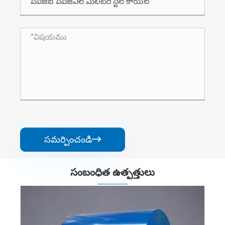
సమర్పించండి

సంబంధిత ఉత్పత్తులు
డ్ స్టీల్ కాయిల్‌ను సిద్ధం చేయడం
Q235 Q335 హాట్