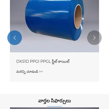
చూడండి >>
మరిన్ని చూడండి


వార్తల సిఫార్సులు