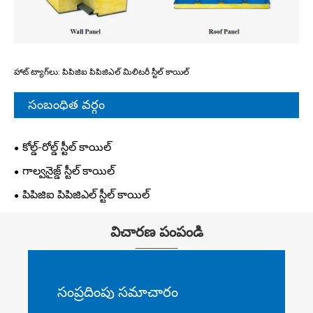
హాట్ ట్యాగ్‌లు: పిపిజిఐ పిపిజిఎల్ మిలిటరీ స్టీల్ కాయిల్
సంబంధిత వర్గం
కోల్డ్-రోల్డ్ స్టీల్ కాయిల్
గాల్వనైజ్డ్ స్టీల్ కాయిల్
పిపిజిఐ పిపిజిఎల్ స్టీల్ కాయిల్
విచారణ పంపండి
సంప్రదింపు సమాచారం