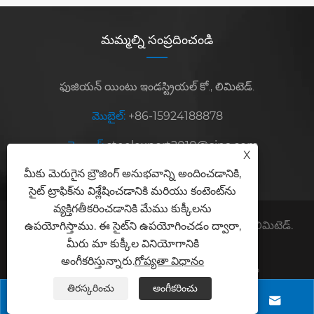
మమ్మల్ని సంప్రదించండి
ఫుజియన్ యింటు ఇండస్ట్రియల్ కో., లిమిటెడ్.
మొబైల్:
+86-15924188878
ఇ-మెయిల్:
steelexport2010@sina.com
X
మీకు మెరుగైన బ్రౌజింగ్ అనుభవాన్ని అందించడానికి,
చిరునామా:
నెం.
సైట్ ట్రాఫిక్‌ను విశ్లేషించడానికి మరియు కంటెంట్‌ను
వ్యక్తిగతీకరించడానికి మేము కుక్కీలను
కాపీరైట్ © 2025 ఫుజియన్ యింటు ఇండస్ట్రియల్ కో., లిమిటెడ్.
ఉపయోగిస్తాము. ఈ సైట్‌ని ఉపయోగించడం ద్వారా,
మీరు మా కుక్కీల వినియోగానికి
అన్ని హక్కులూ ప్రత్యేకించుకోవడమైనది.
అంగీకరిస్తున్నారు.
గోప్యతా విధానం
Links
Sitemap
RSS
XML
గోప్యతా విధానం
తిరస్కరించు
అంగీకరించు



