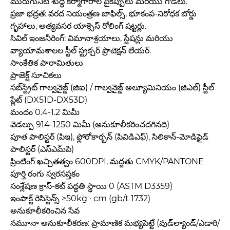
మురుగునీటి శుద్ధి కర్మాగారాల పైకప్పులు మరియు గోడలు.
ప్రజా భద్రత: వరద నియంత్రణ బాఫిల్స్, భూకంప-నిరోధక బోర్డు
గృహాలు, అత్యవసర యాక్సెస్ రోలింగ్ షట్టర్లు.
సివిల్ ఇంజనీరింగ్: విమానాశ్రయాలు, స్టేషన్లు మరియు
వ్యాయామశాలల స్టీల్ స్ట్రక్చర్ ప్రొటెక్షన్ లేయర్.
సాంకేతిక పారామితులు
ప్రాజెక్ట్ సూచికలు
సబ్‌స్ట్రేట్ గాల్వనైజ్డ్ (జిఐ) / గాల్వనైజ్డ్ అల్యూమినియం (జిఎల్) స్టీల్
ప్లేట్ (DX51D-DX53D)
మందం 0.4-1.2 మిమీ
వెడల్పు 914-1250 మిమీ (అనుకూలీకరించదగినది)
పూత పాలిస్టర్ (పిఇ), ఫ్లోరోకార్బన్ (పివిడిఎఫ్), సిలికాన్-మోడిఫైడ్
పాలిస్టర్ (ఎస్‌ఎమ్‌పి)
ప్రింటింగ్ ఖచ్చితత్వం 600DPI, మద్దతు CMYK/PANTONE
పూర్తి రంగు స్వరసప్తకం
సంశ్లేషణ క్రాస్-కట్ పద్ధతి స్థాయి 0 (ASTM D3359)
ఇంపాక్ట్ రెసిస్టెన్స్ ≥50kg · cm (gb/t 1732)
అనుకూలీకరించిన సేవ
నమూనా అనుకూలీకరణ: ప్రామాణిక మభ్యపెట్టే (వుడ్‌ల్యాండ్/ఎడారి/