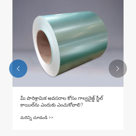
హాట్-డిప్ గా
నిరోధకతను 
మరిన్ని చూడ


నైజ్డ్ స్టీల్ కాయిల్‌ను సిద్ధం చేయడం
ని చూడండి >>